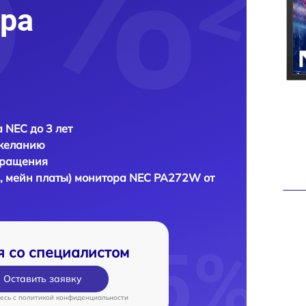
ра
 NEC до 3 лет
 желанию
бращения
, мейн платы) монитора
NEC PA272W от
я со специалистом
Оставить заявку
есь c
политикой конфиденциальности