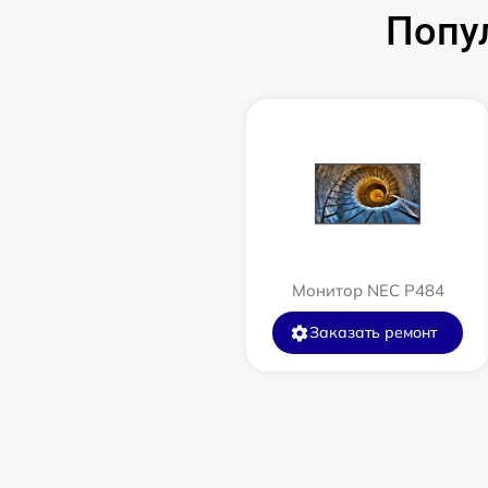
Попу
Монитор NEC P484
Заказать ремонт