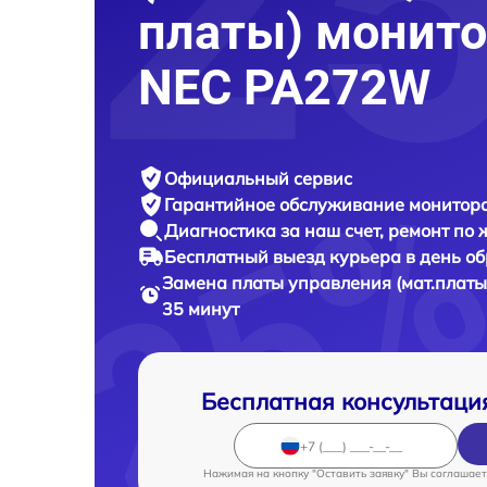
платы) монито
NEC PA272W
Официальный сервис
Гарантийное обслуживание
монитора
Диагностика за наш счет,
ремонт по
Бесплатный выезд курьера
в день о
Замена платы управления (мат.платы
35 минут
Бесплатная консультаци
Нажимая на кнопку "Оставить заявку" Вы соглашает