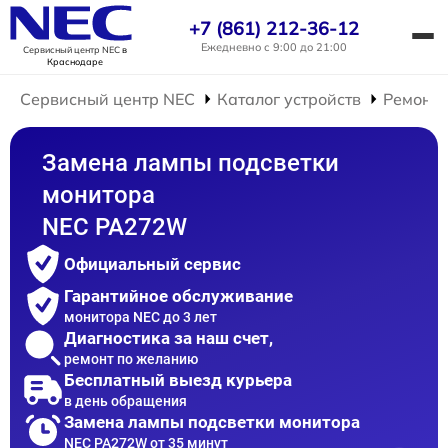
+7 (861) 212-36-12
Ежедневно с 9:00 до 21:00
Сервисный центр NEC
в
Краснодаре
Сервисный центр NEC
Каталог устройств
Ремонт 
Замена лампы подсветки
монитора
NEC PA272W
Официальный сервис
Гарантийное обслуживание
монитора NEC до 3 лет
Диагностика за наш счет,
ремонт по желанию
Бесплатный выезд курьера
в день обращения
Замена лампы подсветки монитора
NEC PA272W от 35 минут