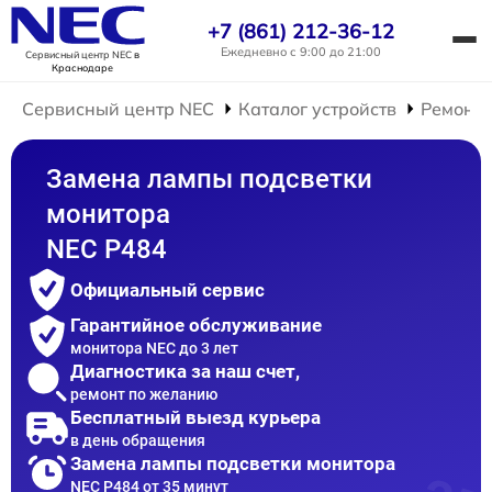
+7 (861) 212-36-12
Ежедневно с 9:00 до 21:00
Сервисный центр NEC
в
Краснодаре
Сервисный центр NEC
Каталог устройств
Ремонт 
Замена лампы подсветки
монитора
NEC P484
Официальный сервис
Гарантийное обслуживание
монитора NEC до 3 лет
Диагностика за наш счет,
ремонт по желанию
Бесплатный выезд курьера
в день обращения
Замена лампы подсветки монитора
NEC P484 от 35 минут