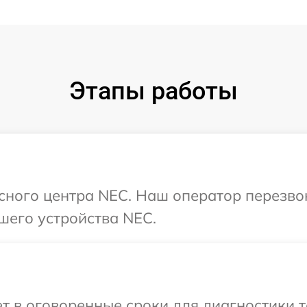
Этапы работы
исного центра NEC. Наш оператор перезво
шего устройства NEC.
т в оговоренные сроки для диагностики т