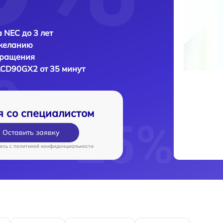
 NEC до 3 лет
 желанию
бращения
LCD90GX2 от 35 минут
я со специалистом
Оставить заявку
есь c
политикой конфиденциальности