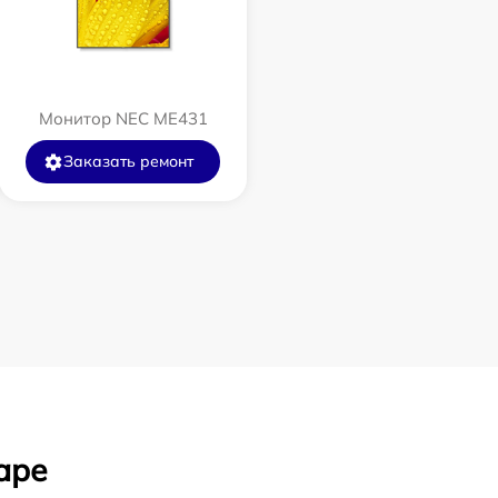
Монитор NEC ME431
Заказать ремонт
аре