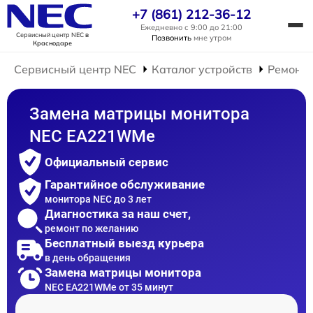
+7 (861) 212-36-12
Ежедневно с 9:00 до 21:00
Сервисный центр NEC
в
Позвонить
мне утром
Краснодаре
Сервисный центр NEC
Каталог устройств
Ремонт 
Замена матрицы монитора
NEC EA221WMe
Официальный сервис
Гарантийное обслуживание
монитора NEC до 3 лет
Диагностика за наш счет,
ремонт по желанию
Бесплатный выезд курьера
в день обращения
Замена матрицы монитора
NEC EA221WMe от 35 минут