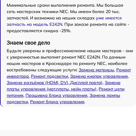
Минимальные сроки выполнения ремонта. Мы большая
сеть мастерских техники NEC. Мы имеем более 20 тыс.
запчастей. И возможно на наших складах
уже имеется
запчасть на модель E242N
. При заказе ремонта на сайте -
предоставляется скидка -25%.
Знаем свое дело
Будьте уверены в профессионализме наших мастеров - они
с уверенностью выполнят ремонт NEC E242N. По данным
наших мастеров в Краснодаре по ремонту NEC, наиболее
востребованы следующие услуги:
Замена матрицы
,
Ремонт
инвертора
,
Ремонт подсветки
,
Замена кнопок управления
,
Замена разъёмов (HDMI, DVI, Дисплей порта)
,
Замена
платы управления (мат.платы, мейн платы)
,
Ремонт цепи
питания
,
Прошивка блока управления
,
Замена лампы
подсветки
,
Ремонт блока управления
.