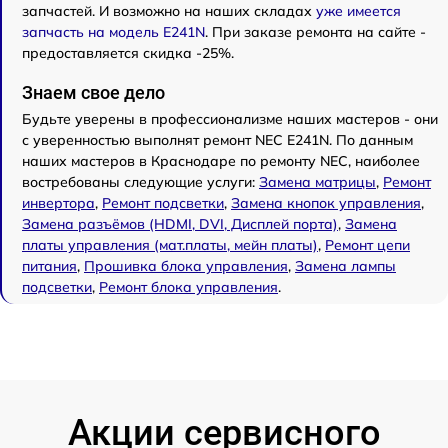
запчастей. И возможно на наших складах
уже имеется
запчасть на модель E241N
. При заказе ремонта на сайте -
предоставляется скидка -25%.
Знаем свое дело
Будьте уверены в профессионализме наших мастеров - они
с уверенностью выполнят ремонт NEC E241N. По данным
наших мастеров в Краснодаре по ремонту NEC, наиболее
востребованы следующие услуги:
Замена матрицы
,
Ремонт
инвертора
,
Ремонт подсветки
,
Замена кнопок управления
,
Замена разъёмов (HDMI, DVI, Дисплей порта)
,
Замена
платы управления (мат.платы, мейн платы)
,
Ремонт цепи
питания
,
Прошивка блока управления
,
Замена лампы
подсветки
,
Ремонт блока управления
.
Акции сервисного