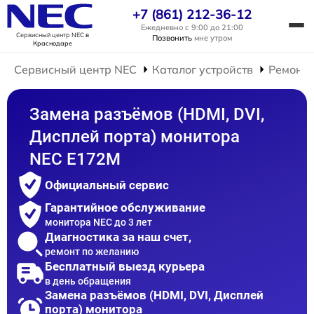
+7 (861) 212-36-12
Ежедневно с 9:00 до 21:00
Сервисный центр NEC
в
Позвонить
мне утром
Краснодаре
Сервисный центр NEC
Каталог устройств
Ремонт 
Замена разъёмов (HDMI, DVI,
Дисплей порта) монитора
NEC E172M
Официальный сервис
Гарантийное обслуживание
монитора NEC до 3 лет
Диагностика за наш счет,
ремонт по желанию
Бесплатный выезд курьера
в день обращения
Замена разъёмов (HDMI, DVI, Дисплей
порта) монитора