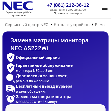
+7 (861) 212-36-12
Ежедневно с 9:00 до 21:00
Сервисный центр NEC
в
Позвонить
мне утром
Краснодаре
Сервисный центр NEC
Каталог устройств
Ремонт 
Замена матрицы монитора
NEC AS222Wi
Официальный сервис
Гарантийное обслуживание
монитора NEC до 3 лет
Диагностика за наш счет,
ремонт по желанию
Бесплатный выезд курьера
в день обращения
Замена матрицы монитора
NEC AS222Wi от 35 минут