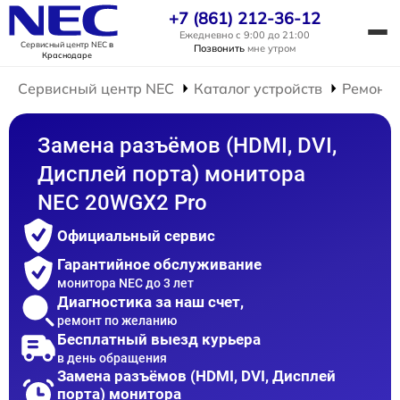
+7 (861) 212-36-12
Ежедневно с 9:00 до 21:00
Сервисный центр NEC
в
Позвонить
мне утром
Краснодаре
Сервисный центр NEC
Каталог устройств
Ремонт 
Замена разъёмов (HDMI, DVI,
Дисплей порта) монитора
NEC 20WGX2 Pro
Официальный сервис
Гарантийное обслуживание
монитора NEC до 3 лет
Диагностика за наш счет,
ремонт по желанию
Бесплатный выезд курьера
в день обращения
Замена разъёмов (HDMI, DVI, Дисплей
порта) монитора